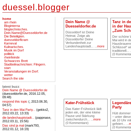
duessel.blogger
home
Dein Name @
Tanz in de
am rhein
Bloginterna
Duesseldorfer.de
in der Hau
blogtechnisches.
„Zum Schl
Düsseldorf ist Deine
Dein.Name@Duesseldorfer.de
Heimat. Zeige als
Die Beteiligten.
Der schöne
Düsseldorfer Deine
duesseldorfkram
Mai wird in d
Verbundenheit zur
Karneval
Hausbrauere
Landeshauptstadt... ...
more
Kulinarisches.
Schlüssel“ w
Musik im Dorf
traditionell... .
pollitick
(0 Kommenta
rheinfeinde
Schwarzes Brett
Stadtteilnachrichten: Flingern.
start
Veranstaltungen im Dorf.
wetter
Search the site
latest buzz
:
Dein Name @ Duesseldorfer.de
(duesseldorfer.de, 2016.12.05,
09:48)
respond this topic
(, 2013.06.30,
Kater-Frühstück
Legendäre
04:57)
Party
Das Kater-Frühstück lädt
Tanz in den Mai Party...
(gekko2,
jeden ein, der eine kleine
2012.03.22, 13:33)
Hütt dommer
Pause und Stärkung
– unter dies
die landeshauptstadt...
(pappnase,
zwischendurch... ...
more
ab 10 Uhr mit
2012.03.11, 15:56)
(0 Kommentare)
gefeiert... ...
m
Das sind ja mal
(mark793,
(0 Kommenta
2012.01.12, 16:19)