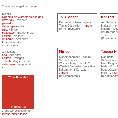
You're not logged in ...
login
Links:
15. Oktober
Konzert
hier sind die wurzeln dieser idee
dave-kay
- reisholz
Der verschobene Japan-
Am Samstag, 
pyrolator
Tag in Düsseldorf. ...
more
findet ein Ko
deine tapete
- bilk
(0 Kommentare)
Minami mit de
neko
- flingern
der Berger Ki
pappnase
- mörsenbroich
...
more
captain
- flingern
(0 Kommenta
dr. nemo
- derendorf
kasi
- derendorf
cut
- unterrath
Flingern
Tamara Ni
anrheiner:
asa
- duisburg
Mannmannmann...haben
Das dritte
andras
- ratingen
Sie noch keine
Wohnzimmerk
schattendings
- neuss
Weihnachtsgeschenke?
Frau Diagonal
cellopages
- wuppertal
Werden Sie selbst gar keine
Mehr Infos hi
-
bekommen ("Schatz,...
https://diago
-
...
more
Re
in... ...
mor
-
(0 Kommentare)
(0 Kommenta
Wetter Düsseldorf
© meteo24.de
...and we collect some
layout related feeds